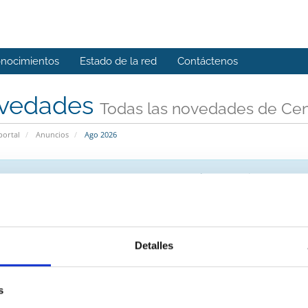
onocimientos
Estado de la red
Contáctenos
vedades
Todas las novedades de Cen
portal
Anuncios
Ago 2026
No hay anuncios para mos
Detalles
s