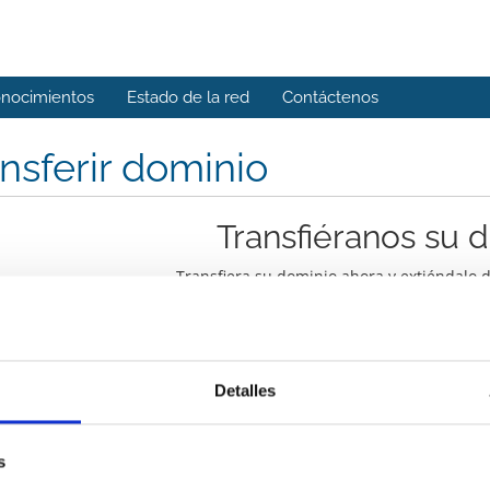
onocimientos
Estado de la red
Contáctenos
nsferir dominio
Transfiéranos su 
Transfiera su dominio ahora y extiéndalo 
Transferencia de dominio únic
Detalles
Nombre del dominio
s
Código de autorización